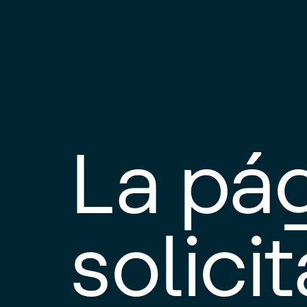
La pá
solici