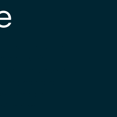
e
s posible que el
nlace esté
esactualizado o que
a página haya
ambiado de
bicación