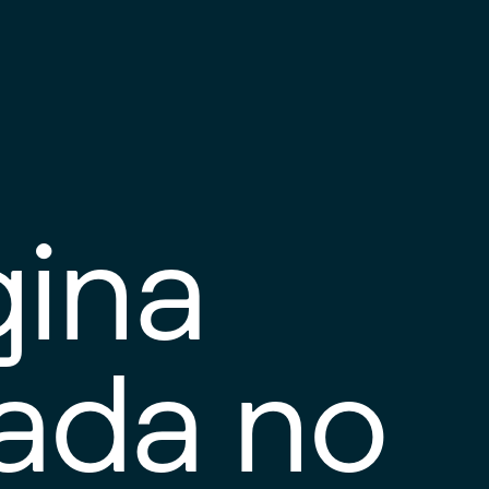
gina
tada no