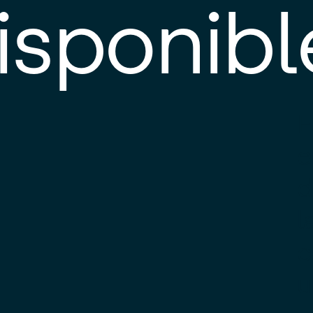
isponibl
E
e
d
l
c
u